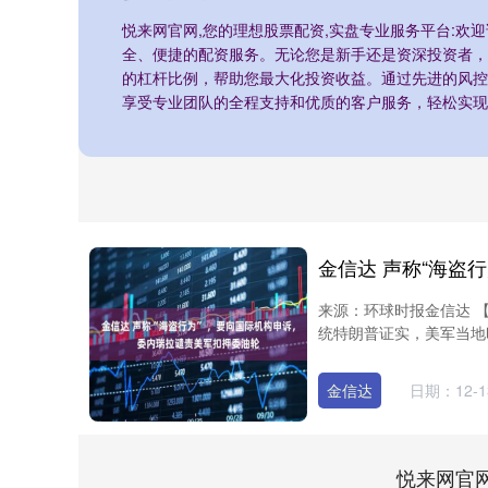
悦来网官网,您的理想股票配资,实盘专业服务平台:欢
全、便捷的配资服务。无论您是新手还是资深投资者，
的杠杆比例，帮助您最大化投资收益。通过先进的风控
享受专业团队的全程支持和优质的客户服务，轻松实现
来源：环球时报金信达 
统特朗普证实，美军当地时
金信达
日期：12-1
悦来网官