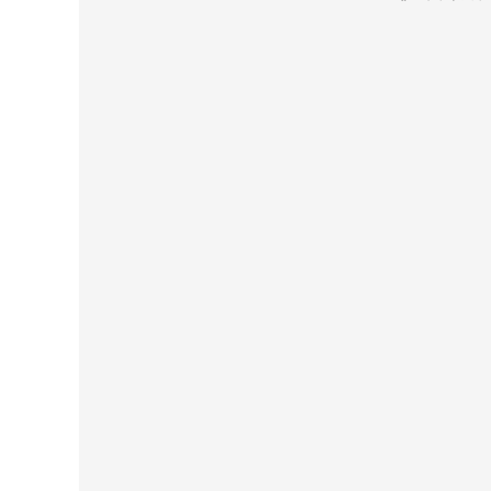
指数
3878.92
深证成指
1407
0.49
0.01%