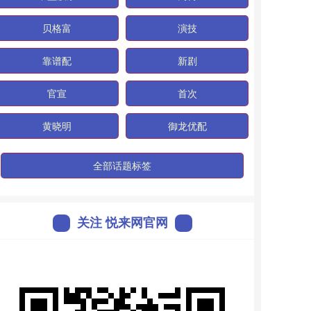
贝格富
演技
靠谱配
新剧
官宣
首次
黄晓明
御龙优配
全部话题标签
关注 悦来网官网