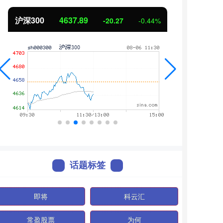
北证50
1115.17
20.27
-0.44%
-4.29
-0
话题标签
即将
科云汇
常盈股票
为何