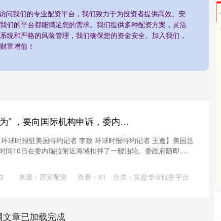
迎访问我们的专业配资平台，我们致力于为投资者提供高效、安
我们的平台都能满足您的需求。我们提供多种配资方案，灵活
系统和严格的风险管理，我们确保您的资金安全。加入我们，
财富增值！
金信达 声称“海盗行为” ，要向国际机构申诉，委内瑞拉谴责美军扣押委油轮
【环球时报驻美国特约记者 李致 环球时报特约记者 王逸】美国总
间10日在委内瑞拉附近海域扣押了一艘油轮。委政府随即....
3
来源：西安配资
查看：
81
分类：
实盘专业服务平台
网文章已加载完成