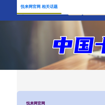
悦来网官网 相关话题
首页
悦来网官网
悦来网官网