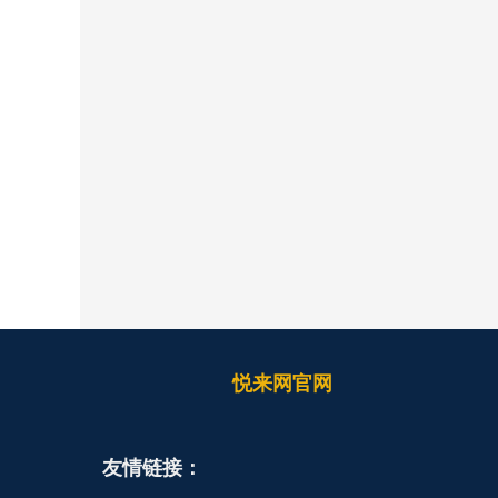
悦来网官网
友情链接：