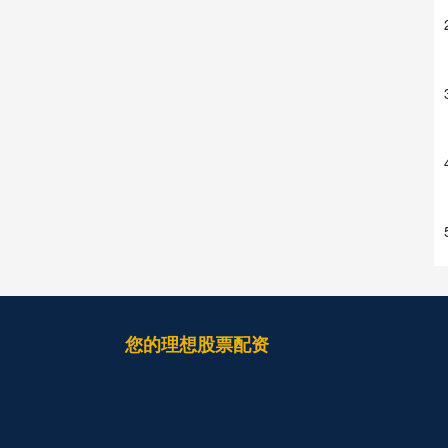
您的理想股票配资