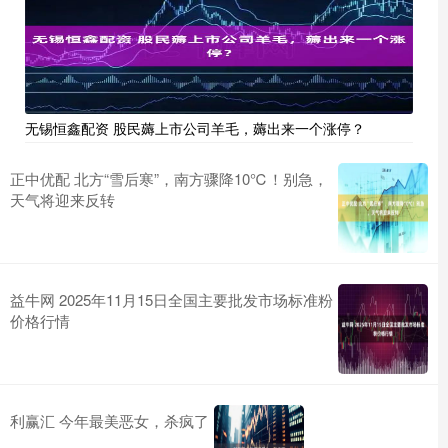
无锡恒鑫配资 股民薅上市公司羊毛，薅出来一个涨停？
正中优配 北方“雪后寒”，南方骤降10℃！别急，
天气将迎来反转
益牛网 2025年11月15日全国主要批发市场标准粉
价格行情
利赢汇 今年最美恶女，杀疯了