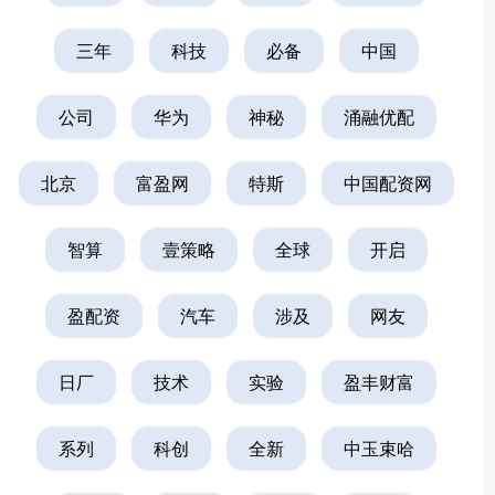
三年
科技
必备
中国
公司
华为
神秘
涌融优配
北京
富盈网
特斯
中国配资网
智算
壹策略
全球
开启
盈配资
汽车
涉及
网友
日厂
技术
实验
盈丰财富
系列
科创
全新
中玉束哈