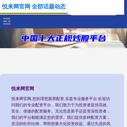
悦来网官网 全部话题动态
悦来网官网
悦来网官网,您的理想股票配资,实盘专业服务平台:欢迎访
问我们的专业配资平台，我们致力于为投资者提供高效、
安全、便捷的配资服务。无论您是新手还是资深投资者，
我们的平台都能满足您的需求。我们提供多种配资方案，
灵活的杠杆比例，帮助您最大化投资收益。通过先进的风