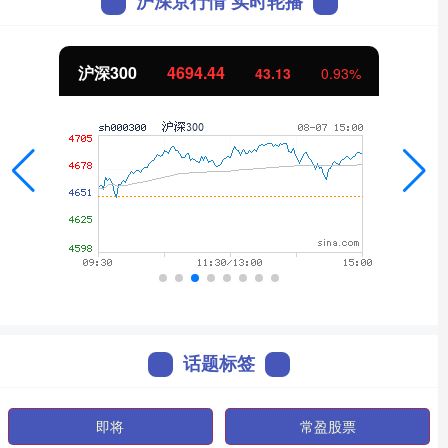
沪深京行情 实时轮播
沪深300
4694.44
43.13
0.93%
话题标签
即将
常盈股票