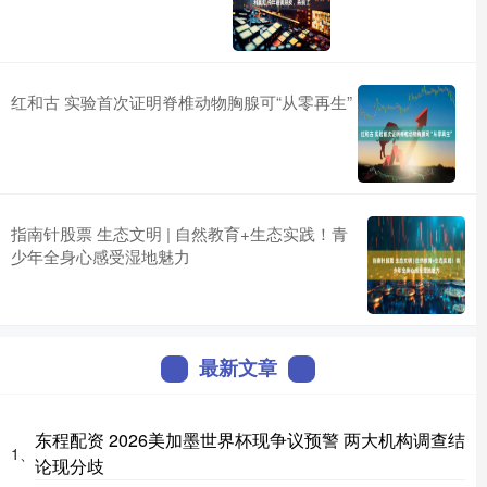
红和古 实验首次证明脊椎动物胸腺可“从零再生”
指南针股票 生态文明 | 自然教育+生态实践！青
少年全身心感受湿地魅力
最新文章
东程配资 2026美加墨世界杯现争议预警 两大机构调查结
1、
论现分歧