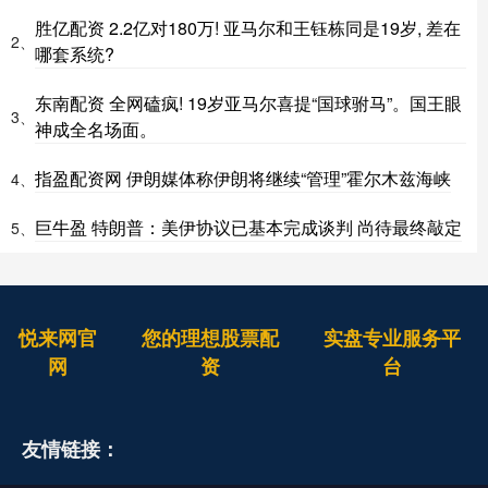
胜亿配资 2.2亿对180万! 亚马尔和王钰栋同是19岁, 差在
2、
哪套系统?
东南配资 全网磕疯! 19岁亚马尔喜提“国球驸马”。国王眼
3、
神成全名场面。
指盈配资网 伊朗媒体称伊朗将继续“管理”霍尔木兹海峡
4、
巨牛盈 特朗普：美伊协议已基本完成谈判 尚待最终敲定
5、
悦来网官
您的理想股票配
实盘专业服务平
网
资
台
友情链接：