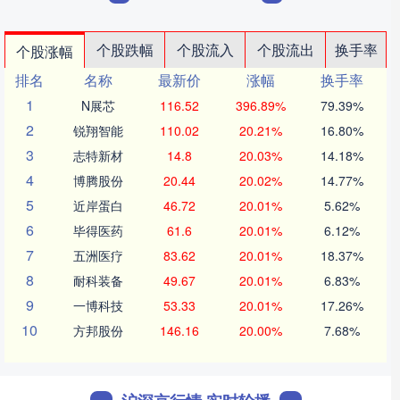
个股跌幅
个股流入
个股流出
换手率
个股涨幅
排名
名称
最新价
涨幅
换手率
1
N展芯
116.52
396.89%
79.39%
2
锐翔智能
110.02
20.21%
16.80%
3
志特新材
14.8
20.03%
14.18%
4
博腾股份
20.44
20.02%
14.77%
5
近岸蛋白
46.72
20.01%
5.62%
6
毕得医药
61.6
20.01%
6.12%
7
五洲医疗
83.62
20.01%
18.37%
8
耐科装备
49.67
20.01%
6.83%
9
一博科技
53.33
20.01%
17.26%
10
方邦股份
146.16
20.00%
7.68%