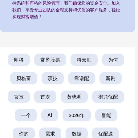
控系统和严格的风险管理，我们确保您的资金安全。加入
我们，享受专业团队的全程支持和优质的客户服务，轻松
实现财富增值！
即将
常盈股票
科云汇
为何
贝格富
演技
靠谱配
新剧
官宣
首次
黄晓明
御龙优配
一个
AI
2026年
智能
你的
需求
数据
优配送