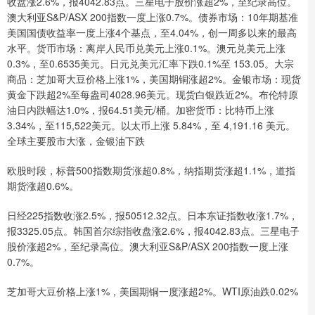
收盘涨2.6%，报4042.83点。三星电子股价涨超2%，至纪录高位。
澳大利亚S&P/ASX 200指数一度上涨0.7%。债券市场：10年期基准
美国国债收益率一度上涨4个基点，至4.04%，创一周多以来的最高
水平。货币市场：离岸人民币兑美元上涨0.1%。澳元兑美元上涨
0.3%，至0.6535美元。日元兑美元汇率下跌0.1%至 153.05。大宗
商品：芝加哥大豆价格上涨1%，美国期铜涨超2%。金银市场：现货
黄金下跌超2%至每盎司4028.96美元。现货白银跌近2%。布伦特原
油日内跌幅达1.0%，报64.51美元/桶。加密货币：比特币上涨
3.34%，至115,522美元。以太币上涨 5.84%，至 4,191.16 美元。
全球主要股市大涨，金银油下跌
欧股时段，标普500指数期货涨超0.8%，纳指期货涨超1.1%，道指
期货涨超0.6%。
日经225指数收涨2.5%，报50512.32点。日本东证指数收涨1.7%，
报3325.05点。韩国首尔综指收盘涨2.6%，报4042.83点。三星电子
股价涨超2%，至纪录高位。澳大利亚S&P/ASX 200指数一度上涨
0.7%。
芝加哥大豆价格上涨1%，美国期铜一度涨超2%。WTI原油跌0.02%