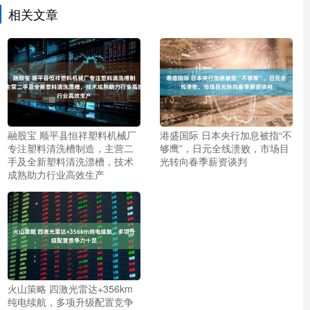
相关文章
融股宝 顺平县恒祥塑料机械厂
港盛国际 日本央行加息被指“不
专注塑料清洗槽制造，主营二
够鹰”，日元全线溃败，市场目
手及全新塑料清洗漂槽，技术
光转向春季薪资谈判
成熟助力行业高效生产
火山策略 四激光雷达+356km
纯电续航，多项升级配置竞争