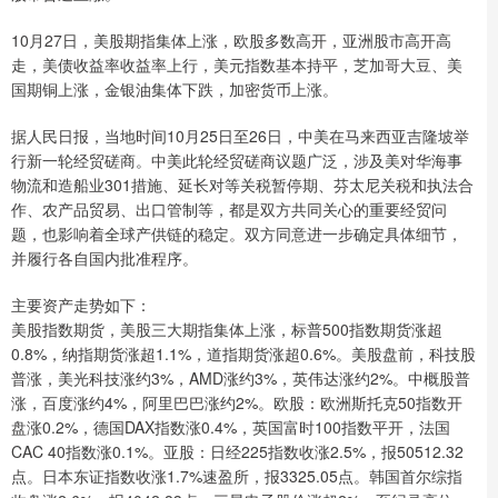
10月27日，美股期指集体上涨，欧股多数高开，亚洲股市高开高
走，美债收益率收益率上行，美元指数基本持平，芝加哥大豆、美
国期铜上涨，金银油集体下跌，加密货币上涨。
据人民日报，当地时间10月25日至26日，中美在马来西亚吉隆坡举
行新一轮经贸磋商。中美此轮经贸磋商议题广泛，涉及美对华海事
物流和造船业301措施、延长对等关税暂停期、芬太尼关税和执法合
作、农产品贸易、出口管制等，都是双方共同关心的重要经贸问
题，也影响着全球产供链的稳定。双方同意进一步确定具体细节，
并履行各自国内批准程序。
主要资产走势如下：
美股指数期货，美股三大期指集体上涨，标普500指数期货涨超
0.8%，纳指期货涨超1.1%，道指期货涨超0.6%。美股盘前，科技股
普涨，美光科技涨约3%，AMD涨约3%，英伟达涨约2%。中概股普
涨，百度涨约4%，阿里巴巴涨约2%。欧股：欧洲斯托克50指数开
盘涨0.2%，德国DAX指数涨0.4%，英国富时100指数平开，法国
CAC 40指数涨0.1%。亚股：日经225指数收涨2.5%，报50512.32
点。日本东证指数收涨1.7%速盈所，报3325.05点。韩国首尔综指