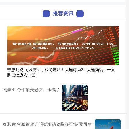
推荐资讯
普患配资 同城德比，双将建功！大连可为2-1大连涵瑀，一只
脚已经迈入中乙
利赢汇 今年最美恶女，杀疯了
红和古 实验首次证明脊椎动物胸腺可“从零再生”