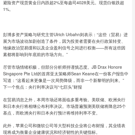
避险资产现货黄金日内跌超2%至每盎司4028美元。现货白银跌超
1%。
彭博多资产策略与研究主管Ulrich Urbahn则表示：“这些（贸易）进
展为市场波动加剧创造了条件，因为投资者需要在央行政策转变、
地缘政治贸易缓和以及企业盈利信号之间进行权衡——所有这些因
素都将影响到年底前的市场方向。”
尽管市场情绪积极，但部分分析师持谨慎态度。JB Drax Honore
Singapore Pte Ltd的首席亚太策略师Sean Keane在一份客户报告中
写道：“这看起来更像是一次局势降级，而非一个新黎明的到来。”
下一个焦点：央行利率决议与“七巨头”财报
在贸易消息之外，本周市场还将面临多重考验。美联储、欧洲央行
和日本央行将相继公布利率决议。市场普遍预测美联储将降息25个
基点，而欧洲央行和日本央行预计将维持利率不变。
此外，苹果公司和微软公司等大型科技企业将公布财报，其业绩表
现将成为衡量企业健康状况和经济韧性的关键指标。