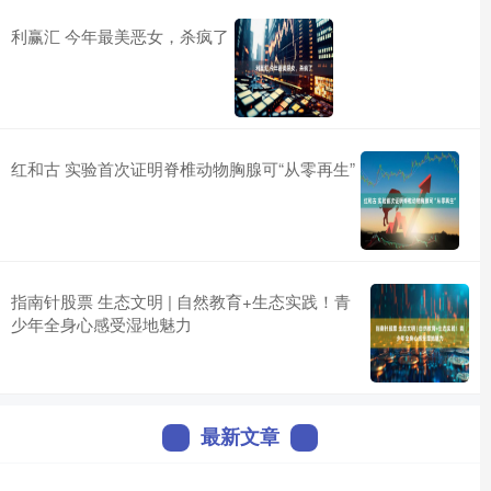
利赢汇 今年最美恶女，杀疯了
红和古 实验首次证明脊椎动物胸腺可“从零再生”
指南针股票 生态文明 | 自然教育+生态实践！青
少年全身心感受湿地魅力
最新文章