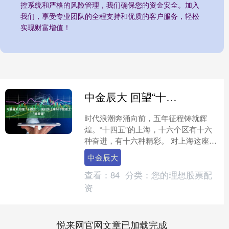
控系统和严格的风险管理，我们确保您的资金安全。加入
我们，享受专业团队的全程支持和优质的客户服务，轻松
实现财富增值！
中金辰大 回望“十四五”，我们为上海16个区送上“颁奖词”
时代浪潮奔涌向前，五年征程铸就辉
煌。“十四五”的上海，十六个区有十六
种奋进，有十六种精彩。 对上海这座超
大城市来说，十六个行政区既是国家战
中金辰大
略的基层实践者，也是区....
查看：
84
分类：
您的理想股票配
资
悦来网官网文章已加载完成