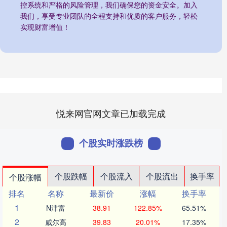
控系统和严格的风险管理，我们确保您的资金安全。加入
我们，享受专业团队的全程支持和优质的客户服务，轻松
实现财富增值！
悦来网官网文章已加载完成
个股实时涨跌榜
个股跌幅
个股流入
个股流出
换手率
个股涨幅
排名
名称
最新价
涨幅
换手率
1
N津富
38.91
122.85%
65.51%
2
威尔高
39.83
20.01%
17.35%