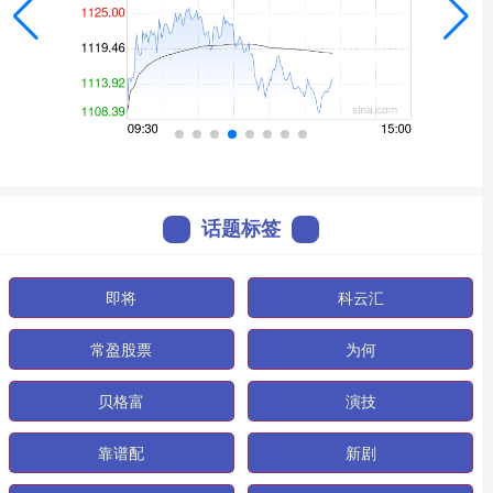
话题标签
即将
科云汇
常盈股票
为何
贝格富
演技
靠谱配
新剧