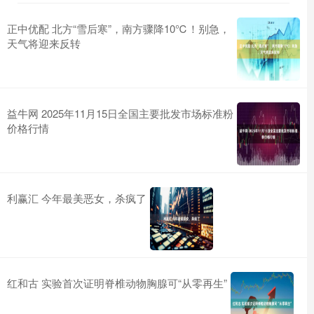
正中优配 北方“雪后寒”，南方骤降10℃！别急，
天气将迎来反转
益牛网 2025年11月15日全国主要批发市场标准粉
价格行情
利赢汇 今年最美恶女，杀疯了
红和古 实验首次证明脊椎动物胸腺可“从零再生”