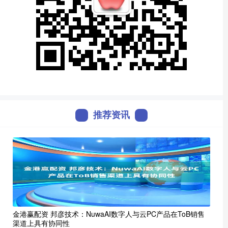
推荐资讯
金港赢配资 邦彦技术：NuwaAI数字人与云PC产品在ToB销售
渠道上具有协同性