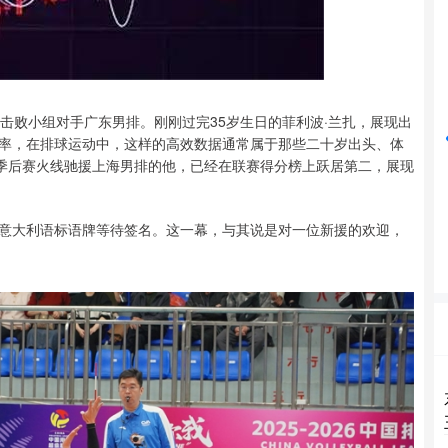
沪深300
4694.44
42%
43.13
0.93%
击败小组对手广东男排。刚刚过完35岁生日的菲利波·兰扎，展现出
功率，在排球运动中，这样的高效数据通常属于那些二十岁出头、体
，季后赛火线驰援上海男排的他，已经在联赛得分榜上跃居第二，展现
意大利语标语牌等待签名。这一幕，与其说是对一位新援的欢迎，