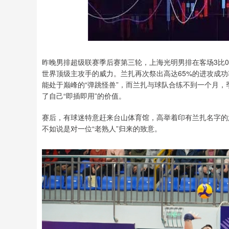
深证成指
14311.01
8
1.02%
200.89
1.
昨晚男排超级联赛季后赛第三轮，上海光明男排在客场3比0
世界顶级主攻手的威力。兰扎再次祭出高达65%的进攻成
能处于巅峰的“弹跳怪兽”，而兰扎与球队合练不到一个月
了自己“即插即用”的价值。
赛后，有球迷特意赶来台山体育馆，高举着印有兰扎名字的
不如说是对一位“老熟人”归来的致意。