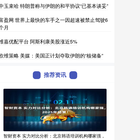
中玉束哈 特朗普称与伊朗的和平协议“已基本谈妥”
富盈网 世界上最快的车手之一因超速被禁止驾驶6
个月
维嘉优配平台 阿斯利康美股涨近5%
欧维策略 美媒：美国正计划夺取伊朗的“核储备”
推荐资讯
智财资本 实力对比分析：北京韩语培训机构哪家强，