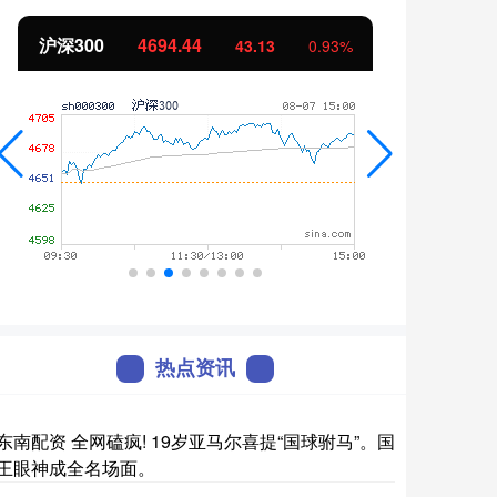
北证50
1134.24
创业
11.37
1.01%
热点资讯
东南配资 全网磕疯! 19岁亚马尔喜提“国球驸马”。国
王眼神成全名场面。