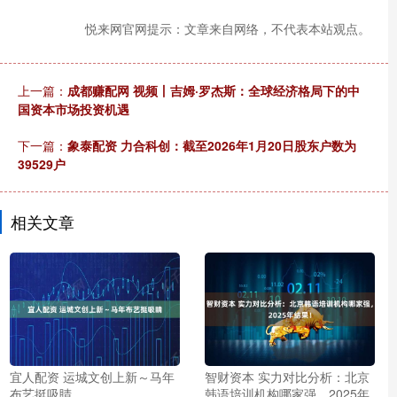
悦来网官网提示：文章来自网络，不代表本站观点。
上一篇：
成都赚配网 视频丨吉姆·罗杰斯：全球经济格局下的中
国资本市场投资机遇
下一篇：
象泰配资 力合科创：截至2026年1月20日股东户数为
39529户
相关文章
宜人配资 运城文创上新～马年
智财资本 实力对比分析：北京
布艺挺吸睛
韩语培训机构哪家强，2025年