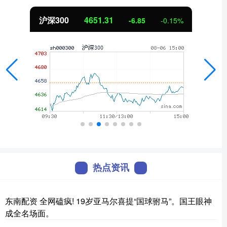
沪深300
4651.31
-6.85
-0.15%
热点资讯
东南配资 全网磕疯! 19岁亚马尔喜提“国球驸马”。国王眼神
成全名场面。