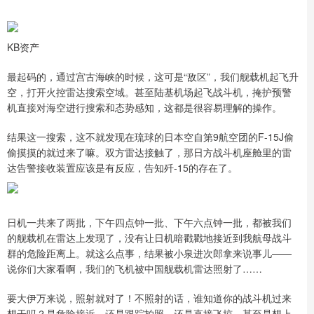
KB资产
最起码的，通过宫古海峡的时候，这可是“敌区”，我们舰载机起飞升
空，打开火控雷达搜索空域。甚至陆基机场起飞战斗机，掩护预警
机直接对海空进行搜索和态势感知，这都是很容易理解的操作。
结果这一搜索，这不就发现在琉球的日本空自第9航空团的F-15J偷
偷摸摸的就过来了嘛。双方雷达接触了，那日方战斗机座舱里的雷
达告警接收装置应该是有反应，告知歼-15的存在了。
日机一共来了两批，下午四点钟一批、下午六点钟一批，都被我们
的舰载机在雷达上发现了，没有让日机暗戳戳地接近到我航母战斗
群的危险距离上。就这么点事，结果被小泉进次郎拿来说事儿——
说你们大家看啊，我们的飞机被中国舰载机雷达照射了……
要大伊万来说，照射就对了！不照射的话，谁知道你的战斗机过来
想干吗？是危险接近，还是跟踪拍照，还是直接飞掠，甚至是想上