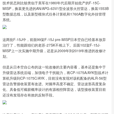
技术状态则比较类似于美军在1980年代后期开始批产的F-15C-
MISP，换装更先进的AN/APG-63V1型全波形火控雷达，换装1553B
型数据总线，以及新型模块式任务计算机和1760A数字化外挂管理
系统。
这两批F-15J中，前面99架F-15J pre-MISP日本空自已经基本放弃
治疗了，性能跟咱们的老苏-27SK不相上下。后面102架F-15J-
MISP上一次实施中期升级，还是从2009年到2019年推进的改修计
划。
但是从日本空自公布的这一轮改修的主要内容看，基本还是集中于
升级雷达系统后端，加强电子干扰能力，将CP-1075A/AYK型战术计
算机升级到CP-1075C/AYK，目前没有发现对该机配备的ALR-56型
雷达告警接收装置有改进。对频率高度不确定、雷达波形高度复杂
化、具备低可截获概率设计的有源相控阵雷达，该型接收装置目前
还没有发现存在有效的反制手段。