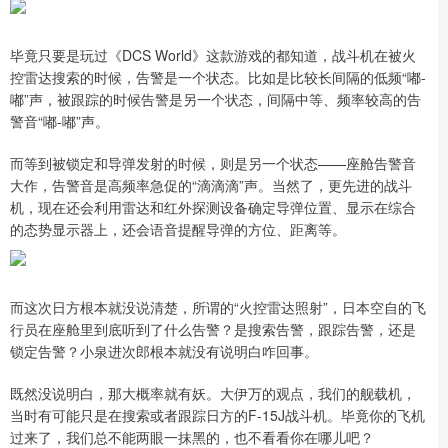
毕竟只要是玩过《DCS World》这款游戏的都知道，战斗机在被火
控雷达搜索的时候，告警是一个状态。比如是比较长间隔的低频“嘟-
嘟”声，被跟踪的时候告警是另一个状态，间隔中等、频率较高的告
警音“嘟-嘟”声。
而等到被锁定和导弹发射的时候，则是另一个状态——座舱告警音
大作，告警音是高频率急促的“滴滴滴”声。当然了，更先进的战斗
机，现在还会利用雷达和红外探测设备确定导弹位置、显示在综合
的态势显示器上，还会语音提醒导弹的方位、距离等。
而这次日方根本就没说清楚，所谓的“火控雷达照射”，日本空自的飞
行员在座舱里到底听到了什么告警？是搜索告警，跟踪告警，还是
锁定告警？小泉进次郎根本就没有说明白咋回事。
既然没说明白，那大概率就有妖。大伊万的观点，我们的舰载机，
当时有可能只是在搜索或者跟踪日方的F-15J战斗机。毕竟你的飞机
过来了，我们总不能两眼一抹黑的，也不看看你在哪儿吧？