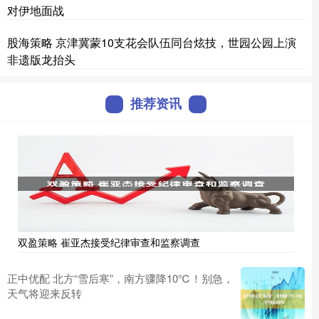
对伊地面战
股海策略 京津冀蒙10支花会队伍同台炫技，世园公园上演
非遗版龙抬头
推荐资讯
双盈策略 崔亚杰接受纪律审查和监察调查
正中优配 北方“雪后寒”，南方骤降10℃！别急，
天气将迎来反转