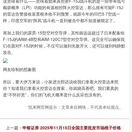
这意味着什么——意味着如果真照射F-15J战斗机的是一部带有低可
截获概率（LPI）功能的有源相控阵火控雷达，那么很有可能F-15J
的雷达告警接收装置根本收不到预警，就跟今年的印巴5·7空战一
样，印度空军的“阵风”战斗机一直到被击中都不知道被锁定了。
再加上我们的霹雳-15型空对空导弹，其性能远远超过了日本配备给
F-15J的AAM-4B型和AIM-120C7型空对空导弹。这完全可以确保我
们在面对F-15J的时候，不仅可以做到先敌开火，还可以做到纯静默
攻击。
网友绘制的想象图
所以，要大伊万来说，小泉进次郎还说啥我们拿着火控雷达来照
你？知道我们拿着火控雷达在搜索，你就烧高香吧。我们要真的
是“不怀好意”，你们的飞机大概率是什么反应也没有的。
悦来网官网提示：文章来自网络，不代表本站观点。
上一篇：
申银证券 2025年11月15日全国主要批发市场桃子价格