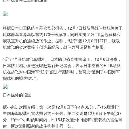
根据日本自卫队统合幕僚监部报告，12月7日我航母战斗群航位位于
琉球群岛喜界岛以东约170千米海域，同时实施了歼-15型舰载机和
舰载直升机的连续放飞作业。据称，“辽宁”舰12月6日和7日，舰载
机放飞的架次数接连创造新纪录，战斗力可谓是相当抢眼。
“辽宁”号开始放飞舰载机，日本防卫省直接抗议了。12月6日深夜，
日本防卫相小泉进次郎赶紧召开记者会，表示日本空自的F-15J战斗
机在起飞对中国海军“辽宁”舰进行跟踪时，曾两次“遭到了中国海军
舰载机的照射锁定”。
日本媒体的报道
据小泉进次郎介绍，第一次是12月6日下午4点32分，F-15J遭到了
中国海军舰载机雷达照射约三分钟。第二次则是12月6日下午6点37
分，约半个小时的时间内，F-15J多次遭到中国海军舰载机的雷达照
射，两次遭到照射的战斗机并非同一架。