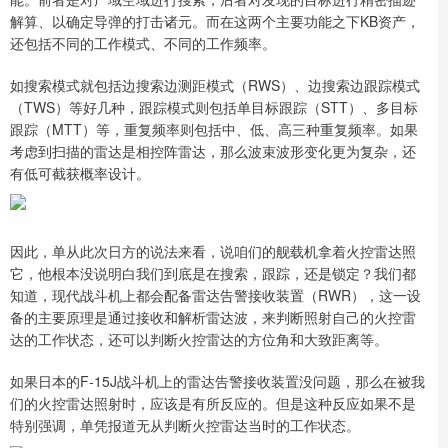
解算、以确定导弹的打击诸元。而在这两个主要功能之下KB资产，
还包括不同的工作模式、不同的工作频率。
如搜索模式就包括边搜索边测距模式（RWS）、边搜索边跟踪模式
（TWS）等好几种，跟踪模式则包括单目标跟踪（STT）、多目标
跟踪（MTT）等，重复频率则包括中、低、高三种重复频率。如果
考虑到扫描的雷达是相控阵雷达，那么波束波形变化更为复杂，还
有低可截获概率设计。
因此，单从此次日方的说法来看，说咱们的舰载机拿着火控雷达照
它，他根本没说明白我们到底是在搜索，跟踪，还是锁定？我们都
知道，现代战斗机上都会配备雷达告警接收装置（RWR），这一设
备的主要原理是通过接收和解析雷达波，来判断照射自己的火控雷
达的工作状态，还可以判断火控雷达的方位角和大致距离等。
如果日本的F-15J战斗机上的雷达告警接收装置没问题，那么在被我
们的火控雷达照射时，应该是有所反应的。但是这种反应如果不是
特别强调，单凭报道无从判断火控雷达当时的工作状态。