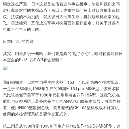
锁定这么严重，日本这就是在借着这件事在挑事，制造和我们之间
进行军事对抗的紧张态势！所以，也难怪我们马上对日方提出反抗
议。抗议的不为别的，就抗议日方无事生非，将我舰载机正常的起
飞、雷达搜索，恶化成准军事对抗层面的跟踪锁定，服务于其很有
可能不可告人的目的。
日本F-15J的性能
其实，咱再多说一句哈，我们要是真的“起了杀心”，哪能轮得到你日
本空自的F-15J的RWR有告警啊？
我们都知道，日本空自手里的这些F-15J，可以分为两个技术状态。
一是于1980年到1988年生产的99架F-15J pre-MISP型，该技术状
态比较类似于美军于1980年代初刚刚装备的F-15A型。这批飞机在
航电与火控系统上装备的是早期的AN/APG-63基本型号，可靠性较
差，使用H009型数据总线，装备老式的CP-105型机载战术计算机，
使用的外挂管理系统是硬件交互式的。
第二则是从1988年到1999年间生产的102架F-15J/DJ-MISP型，该