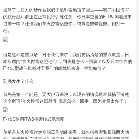
当然了，日方的炒作被我们干脆利索地顶了回去——我们中国海军
的航母战斗群正在正常执行训练任务，你日本空自的F-15J闲着没事
过来干啥？还怪我们拿火控雷达照你，纯属是贼喊捉贼、倒打一
耙。
但是这不是重点哈，对于我们来讲，我们要搞清楚的重点就是，日
本所谓的“拿火控雷达照他们”，到底是怎么一回事？以及日本空自的
F-15J型战斗机相对于我们的舰载机来讲，性能如何？
到底发生了什么
首先是第一个问题，要大伊万来说，以现在的情况根本就搞不清楚
这个所谓的“火控雷达照射”到底是怎么一回事，因为变量太多了：
F-15C使用RWS搜索模式示意图
单单是从火控雷达对空的工作功能来看，就包括搜索和跟踪两大功
能。前者是对广域空域进行搜索，后者对发现的目标进行精密描迹